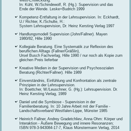
West-Entwicklung.
In: Kühl, W./Schindewolf, R. (Hg.): Supervision und das
Ende der Wende. Leske+Budrich 1999
Kompetenz-Entfaltung in der Lehrsupervision. In: Eckhardt,
U./ Richter, K./Schulte, H.:
System Lehrsupervision, Dr. Heinz Kersting Verlag 1997
Handlungsmodell Supervision (John/Fallner). Mayen
1980/82, Hille 1990
Kollegiale Beratung. Eine Systematik zur Reflexion des
beruflichen Alltags (Fallner/Gräßlin),
Ursel Busch Fachverlag, Hille 1990 / nur noch als Kopie zum
gleichen Preis lieferbar
Kreative Medien in der Supervision und Psychosozialen
Beratung (Richter/Fallner). Hille 1989
Einverständnis, Einfühlung und Konfrontation als zentrale
Prinzipien in der Lehrsupervision.
In: Boettcher, W./Leuschner, G. (Hg.): Lehrsupervision. Dr.
Heinz Kersting Verlag, 1989
Daniel und die Symbiose - Supervision in der
Familienberatung. In: 10 Jahre Arbeit mit der Familie -
Landschaftsverband Westfalen-Lippe, Münster 1985
Heinrich Fallner, Andrey Gradetchliev, Anna Ohm: Körper und
Interaktion - Äußere Bewegung und innere Resonanzen;
ISBN 978-3-943084-17-7, Klaus Münstermann Verlag, 2014